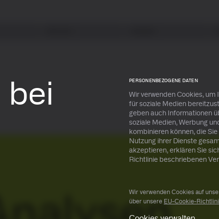
Services
Analysen
Alle ETPs
Alle ETPs
PERSONENBEZOGENE DATEN
 bei
Wir verwenden Cookies, um I
für soziale Medien bereitzus
geben auch Informationen üb
r erfahren
r erfahren
soziale Medien, Werbung und
kombinieren können, die Sie 
Nutzung ihrer Dienste gesa
akzeptieren, erklären Sie sic
Richtlinie beschriebenen Ve
Wir verwenden Cookies auf unser
Analysen
über unsere
EU-Cookie-Richtlin
Cookies verwalten