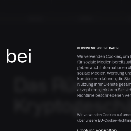
Services
Analysen
Alle ETPs
Alle ETPs
PERSONENBEZOGENE DATEN
 bei
Wir verwenden Cookies, um I
für soziale Medien bereitzus
geben auch Informationen üb
r erfahren
r erfahren
soziale Medien, Werbung und
Das Rückgrat
kombinieren können, die Sie 
Nutzung ihrer Dienste gesa
akzeptieren, erklären Sie sic
Richtlinie beschriebenen Ve
Kryptogeschä
Wir verwenden Cookies auf unser
über unsere
EU-Cookie-Richtlin
Cookies verwalten