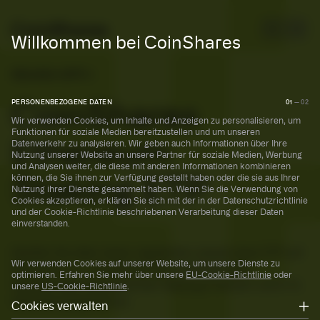
Willkommen bei CoinShares
Starseite
ETP
PERSONENBEZOGENE DATEN
01
—
02
CoinShares
Wir verwenden Cookies, um Inhalte und Anzeigen zu personalisieren, um
Funktionen für soziale Medien bereitzustellen und um unseren
Ethereum
Datenverkehr zu analysieren. Wir geben auch Informationen über Ihre
Nutzung unserer Website an unsere Partner für soziale Medien, Werbung
und Analysen weiter, die diese mit anderen Informationen kombinieren
können, die Sie ihnen zur Verfügung gestellt haben oder die sie aus Ihrer
Staking ETP
Nutzung ihrer Dienste gesammelt haben. Wenn Sie die Verwendung von
Cookies akzeptieren, erklären Sie sich mit der in der Datenschutzrichtlinie
und der Cookie-Richtlinie beschriebenen Verarbeitung dieser Daten
einverstanden.
Greifen Sie über einen regulierten physischen ETP auf
Wir verwenden Cookies auf unserer Website, um unsere Dienste zu
Ethereum zu – kombiniert mit institutioneller
optimieren. Erfahren Sie mehr über unsere
EU-Cookie-Richtlinie
oder
Verwahrung, transparenten Staking-Prämien und 0 %
unsere
US-Cookie-Richtlinie
.
Verwaltungsgebühren.
Cookies verwalten