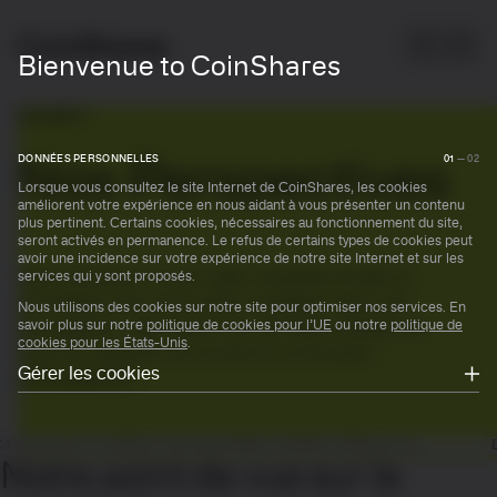
Bienvenue to CoinShares
Accueil
DONNÉES PERSONNELLES
01
—
02
Nos Perspectives
Lorsque vous consultez le site Internet de CoinShares, les cookies
améliorent votre expérience en nous aidant à vous présenter un contenu
plus pertinent. Certains cookies, nécessaires au fonctionnement du site,
seront activés en permanence. Le refus de certains types de cookies peut
avoir une incidence sur votre expérience de notre site Internet et sur les
Vous trouverez ici une suite complète d'outils et
services qui y sont proposés.
d’analyses pour vous aider à naviguer dans cet
Nous utilisons des cookies sur notre site pour optimiser nos services. En
savoir plus sur notre
politique de cookies pour l’UE
ou notre
politique de
écosystème : découvrez nos dernières études de
cookies pour les États-Unis
.
marché, rapports de recherche et dossiers
Gérer les cookies
pédagogiques.
Nécessaires
Preferences
AND ITS IMPACT ON EXCHANGE-TRADED PRODUCTS
DERNIER 
Statistiques
Notre point de vue sur le
Marketing