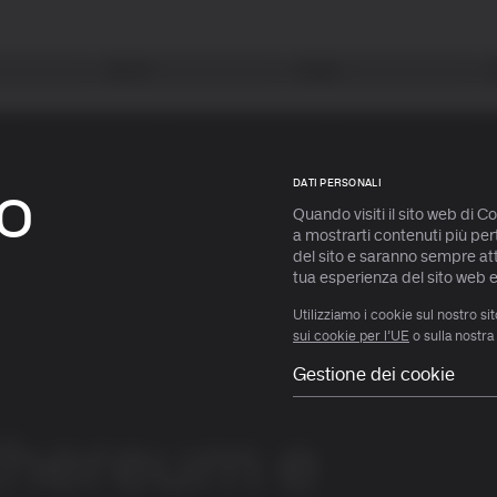
Servizi
Analisi
C
i nostri ETP
i nostri ETP
DATI PERSONALI
o
Quando visiti il sito web di C
a mostrarti contenuti più per
del sito e saranno sempre atti
opri di più
opri di più
tua esperienza del sito web e 
Utilizziamo i cookie sul nostro sit
sui cookie per l’UE
o sulla nostra
Gestione dei cookie
Necessari
Ethereum e
Preferences
Statistici
Marketing