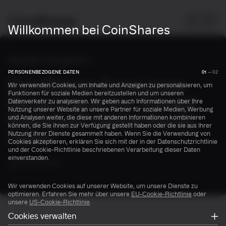
Willkommen bei CoinShares
Starseite
Neuigkeiten
PERSONENBEZOGENE DATEN
01
—
02
CoinShares Announces
Wir verwenden Cookies, um Inhalte und Anzeigen zu personalisieren, um
Funktionen für soziale Medien bereitzustellen und um unseren
Renaming of the “Elwood
Datenverkehr zu analysieren. Wir geben auch Informationen über Ihre
Nutzung unserer Website an unsere Partner für soziale Medien, Werbung
Blockchain Global Equity
und Analysen weiter, die diese mit anderen Informationen kombinieren
können, die Sie ihnen zur Verfügung gestellt haben oder die sie aus Ihrer
Nutzung ihrer Dienste gesammelt haben. Wenn Sie die Verwendung von
Index”
Cookies akzeptieren, erklären Sie sich mit der in der Datenschutzrichtlinie
und der Cookie-Richtlinie beschriebenen Verarbeitung dieser Daten
einverstanden.
1 MIN. LESEZEIT
Wir verwenden Cookies auf unserer Website, um unsere Dienste zu
optimieren. Erfahren Sie mehr über unsere
EU-Cookie-Richtlinie
oder
unsere
US-Cookie-Richtlinie
.
Cookies verwalten