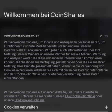
Willkommen bei CoinShares
Starseite
Analysen
The Node
PERSONENBEZOGENE DATEN
01
—
02
Corporate playbooks hit
Wir verwenden Cookies, um Inhalte und Anzeigen zu personalisieren, um
Funktionen für soziale Medien bereitzustellen und um unseren
crypto
Datenverkehr zu analysieren. Wir geben auch Informationen über Ihre
Nutzung unserer Website an unsere Partner für soziale Medien, Werbung
und Analysen weiter, die diese mit anderen Informationen kombinieren
können, die Sie ihnen zur Verfügung gestellt haben oder die sie aus Ihrer
1 MIN. LESEZEIT
FINANZEN
ALTCOINS
Nutzung ihrer Dienste gesammelt haben. Wenn Sie die Verwendung von
Cookies akzeptieren, erklären Sie sich mit der in der Datenschutzrichtlinie
und der Cookie-Richtlinie beschriebenen Verarbeitung dieser Daten
einverstanden.
Wir verwenden Cookies auf unserer Website, um unsere Dienste zu
optimieren. Erfahren Sie mehr über unsere
EU-Cookie-Richtlinie
oder
unsere
US-Cookie-Richtlinie
.
Veröffentlicht am
Aug 14th, 2025
Cookies verwalten