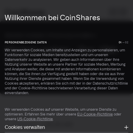
Willkommen bei CoinShares
Starseite
Analysen
Forschung und daten
PERSONENBEZOGENE DATEN
01
—
02
Market update - Oct. 13th
Wir verwenden Cookies, um Inhalte und Anzeigen zu personalisieren, um
Funktionen für soziale Medien bereitzustellen und um unseren
2023
Datenverkehr zu analysieren. Wir geben auch Informationen über Ihre
Nutzung unserer Website an unsere Partner für soziale Medien, Werbung
und Analysen weiter, die diese mit anderen Informationen kombinieren
können, die Sie ihnen zur Verfügung gestellt haben oder die sie aus Ihrer
1 MIN. LESEZEIT
DATEN
Nutzung ihrer Dienste gesammelt haben. Wenn Sie die Verwendung von
Cookies akzeptieren, erklären Sie sich mit der in der Datenschutzrichtlinie
und der Cookie-Richtlinie beschriebenen Verarbeitung dieser Daten
einverstanden.
Wir verwenden Cookies auf unserer Website, um unsere Dienste zu
optimieren. Erfahren Sie mehr über unsere
EU-Cookie-Richtlinie
oder
unsere
US-Cookie-Richtlinie
.
Veröffentlicht am
Okt 13th, 2023
Cookies verwalten