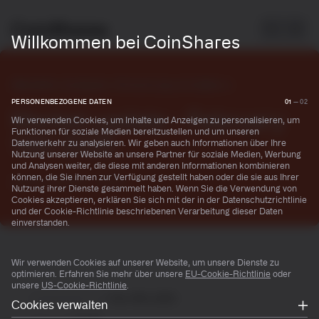
Willkommen bei CoinShares
Starseite
Analysen
Forschung und daten
PERSONENBEZOGENE DATEN
01
—
02
Market update - February
Wir verwenden Cookies, um Inhalte und Anzeigen zu personalisieren, um
Funktionen für soziale Medien bereitzustellen und um unseren
14th 2025
Datenverkehr zu analysieren. Wir geben auch Informationen über Ihre
Nutzung unserer Website an unsere Partner für soziale Medien, Werbung
und Analysen weiter, die diese mit anderen Informationen kombinieren
können, die Sie ihnen zur Verfügung gestellt haben oder die sie aus Ihrer
1 MIN. LESEZEIT
DATEN
Nutzung ihrer Dienste gesammelt haben. Wenn Sie die Verwendung von
Cookies akzeptieren, erklären Sie sich mit der in der Datenschutzrichtlinie
und der Cookie-Richtlinie beschriebenen Verarbeitung dieser Daten
einverstanden.
Wir verwenden Cookies auf unserer Website, um unsere Dienste zu
optimieren. Erfahren Sie mehr über unsere
EU-Cookie-Richtlinie
oder
unsere
US-Cookie-Richtlinie
.
Veröffentlicht am
Feb 14th, 2025
Cookies verwalten