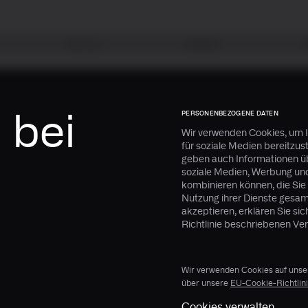
Services
Analysen
Alle ETPs
Alle ETPs
PERSONENBEZOGENE DATEN
 bei
Wir verwenden Cookies, um I
für soziale Medien bereitzus
geben auch Informationen üb
r erfahren
r erfahren
soziale Medien, Werbung und
kombinieren können, die Sie 
Nutzung ihrer Dienste gesa
akzeptieren, erklären Sie sic
Richtlinie beschriebenen Ve
Wir verwenden Cookies auf unser
über unsere
EU-Cookie-Richtlin
Cookies verwalten