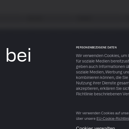
Services
Analysen
Alle ETPs
Alle ETPs
PERSONENBEZOGENE DATEN
 bei
Wir verwenden Cookies, um I
für soziale Medien bereitzus
geben auch Informationen üb
r erfahren
r erfahren
soziale Medien, Werbung und
kombinieren können, die Sie 
Nutzung ihrer Dienste gesa
akzeptieren, erklären Sie sic
Richtlinie beschriebenen Ve
Wir verwenden Cookies auf unser
über unsere
EU-Cookie-Richtlin
Cookies verwalten