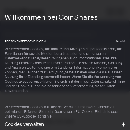
Willkommen bei CoinShares
Starseite
Analysen
Forschung und Daten
PERSONENBEZOGENE DATEN
01
—
02
Digital Asset Fund Flows |
Wir verwenden Cookies, um Inhalte und Anzeigen zu personalisieren, um
Funktionen für soziale Medien bereitzustellen und um unseren
March 17th 2025
Datenverkehr zu analysieren. Wir geben auch Informationen über Ihre
Nutzung unserer Website an unsere Partner für soziale Medien, Werbung
und Analysen weiter, die diese mit anderen Informationen kombinieren
können, die Sie ihnen zur Verfügung gestellt haben oder die sie aus Ihrer
3 MIN. LESEZEIT
DATEN
Nutzung ihrer Dienste gesammelt haben. Wenn Sie die Verwendung von
Cookies akzeptieren, erklären Sie sich mit der in der Datenschutzrichtlinie
und der Cookie-Richtlinie beschriebenen Verarbeitung dieser Daten
einverstanden.
Wir verwenden Cookies auf unserer Website, um unsere Dienste zu
optimieren. Erfahren Sie mehr über unsere
EU-Cookie-Richtlinie
oder
unsere
US-Cookie-Richtlinie
.
Veröffentlicht am
März 17th, 2025
Cookies verwalten