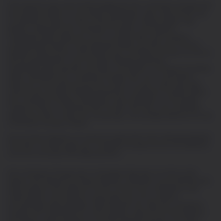
Informationen über das Konfliktmanagement der CoinShares-Gruppe sind
auf Anfrage erhältlich. Es sei darauf hingewiesen, dass Unternehmen der
CoinShares-Gruppe von Zeit zu Zeit als Investor, Market-Maker oder
Berater in Bezug auf die CoinShares-Produkte, einschließlich
Kryptowährungen, tätig sind (und im Vorstand oder einem anderen
Leitungsorgan anderer Konzerngesellschaften vertreten sein können).
Darüber hinaus können Unternehmen der CoinShares-Gruppe von Zeit zu
Zeit als Eigenhändler in den auf dieser Website genannten
Kryptowährungen auftreten und diese (und andere) CoinShares-Produkte
halten. Mitarbeiter der CoinShares-Gruppe oder mit ihr verbundene
natürliche und juristische Personen können von Zeit zu Zeit eines oder
mehrere der auf dieser Website genannten CoinShares-Produkte halten.
Die CoinShares-Gruppe umfasst auch zwei Emittenten von Exchange-
Traded-Products, CoinShares XBT Provider AB (Publ) und CoinShares
Digital Securities Limited, die Verwaltungs- und sonstige Gebühren für die
CoinShares-Gruppe erheben.
Die auf dieser Website zum Ausdruck gebrachten oder widergespiegelten
Ansichten und Meinungen der CoinShares-Gruppe können sich jederzeit
und ohne vorherige Ankündigung ändern.
Die CoinShares-Gruppe kann (und beabsichtigt dies) von Zeit zu Zeit
weitere Informationen auf dieser Website vorbereiten und veröffentlichen.
Diese weiteren Informationen können mit den hierin enthaltenen oder
referenzierten Informationen unvereinbar sein und zu anderen
Schlussfolgerungen gelangen. Bitte beachten Sie, dass die CoinShares-
Gruppe nicht verpflichtet ist, sicherzustellen, dass solche Informationen
den Nutzern dieser Website zur Kenntnis gebracht werden. Der Inhalt