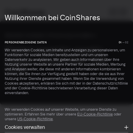
Willkommen bei CoinShares
Starseite
Analysen
Forschung und daten
PERSONENBEZOGENE DATEN
01
—
02
Digital asset bi-weekly
Wir verwenden Cookies, um Inhalte und Anzeigen zu personalisieren, um
Funktionen für soziale Medien bereitzustellen und um unseren
digest - November 12th
Datenverkehr zu analysieren. Wir geben auch Informationen über Ihre
Nutzung unserer Website an unsere Partner für soziale Medien, Werbung
2024
und Analysen weiter, die diese mit anderen Informationen kombinieren
können, die Sie ihnen zur Verfügung gestellt haben oder die sie aus Ihrer
Nutzung ihrer Dienste gesammelt haben. Wenn Sie die Verwendung von
Cookies akzeptieren, erklären Sie sich mit der in der Datenschutzrichtlinie
1 MIN. LESEZEIT
DATEN
und der Cookie-Richtlinie beschriebenen Verarbeitung dieser Daten
einverstanden.
Wir verwenden Cookies auf unserer Website, um unsere Dienste zu
optimieren. Erfahren Sie mehr über unsere
EU-Cookie-Richtlinie
oder
unsere
US-Cookie-Richtlinie
.
Cookies verwalten