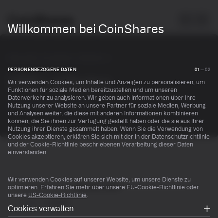
Willkommen bei CoinShares
Starseite
Analysen
Wissen
PERSONENBEZOGENE DATEN
01
—
02
XRP Leitfaden
Wir verwenden Cookies, um Inhalte und Anzeigen zu personalisieren, um
Funktionen für soziale Medien bereitzustellen und um unseren
Datenverkehr zu analysieren. Wir geben auch Informationen über Ihre
Nutzung unserer Website an unsere Partner für soziale Medien, Werbung
6 MIN. LESEZEIT
ALTCOINS
und Analysen weiter, die diese mit anderen Informationen kombinieren
können, die Sie ihnen zur Verfügung gestellt haben oder die sie aus Ihrer
Nutzung ihrer Dienste gesammelt haben. Wenn Sie die Verwendung von
Cookies akzeptieren, erklären Sie sich mit der in der Datenschutzrichtlinie
und der Cookie-Richtlinie beschriebenen Verarbeitung dieser Daten
einverstanden.
Wir verwenden Cookies auf unserer Website, um unsere Dienste zu
Veröffentlicht am
Mai 29th, 2024
optimieren. Erfahren Sie mehr über unsere
EU-Cookie-Richtlinie
oder
unsere
US-Cookie-Richtlinie
.
Teilen auf
Cookies verwalten