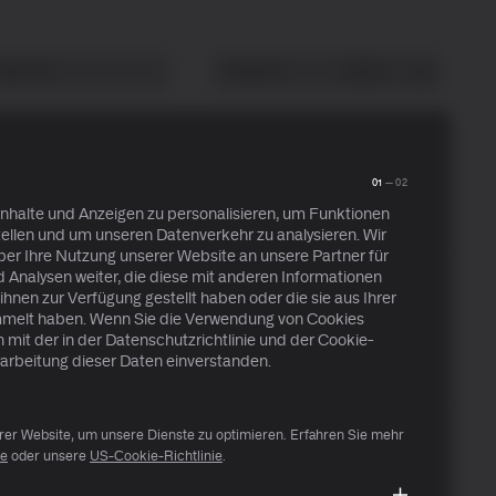
Über uns
Suchen
Ctrl+ /
01
—
02
nhalte und Anzeigen zu personalisieren, um Funktionen
tellen und um unseren Datenverkehr zu analysieren. Wir
er Ihre Nutzung unserer Website an unsere Partner für
 Analysen weiter, die diese mit anderen Informationen
ihnen zur Verfügung gestellt haben oder die sie aus Ihrer
mmelt haben. Wenn Sie die Verwendung von Cookies
h mit der in der Datenschutzrichtlinie und der Cookie-
rarbeitung dieser Daten einverstanden.
er Website, um unsere Dienste zu optimieren. Erfahren Sie mehr
ie
oder unsere
US-Cookie-Richtlinie
.