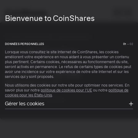
Bienvenue to CoinShares
Accueil
Perspectives
Connaissances
DONNÉES PERSONNELLES
01
—
02
Cas d’utilisation
Lorsque vous consultez le site Internet de CoinShares, les cookies
améliorent votre expérience en nous aidant à vous présenter un contenu
d’Ethereum - pourquoi et
plus pertinent. Certains cookies, nécessaires au fonctionnement du site,
seront activés en permanence. Le refus de certains types de cookies peut
comment utiliser
avoir une incidence sur votre expérience de notre site Internet et sur les
services qui y sont proposés.
Ethereum ?
Nous utilisons des cookies sur notre site pour optimiser nos services. En
savoir plus sur notre
politique de cookies pour l’UE
ou notre
politique de
cookies pour les États-Unis
.
6 MIN DE LECTURE
FINANCE
Gérer les cookies
Nécessaires
Preferences
Statistiques
Marketing