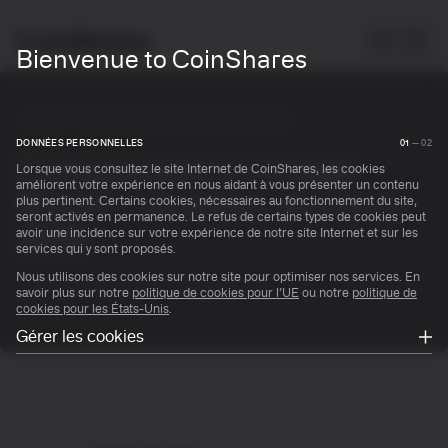
Bienvenue to CoinShares
Accueil
Perspectives
Connaissances
DONNÉES PERSONNELLES
01
—
02
Comprendre le minage
Lorsque vous consultez le site Internet de CoinShares, les cookies
améliorent votre expérience en nous aidant à vous présenter un contenu
Bitcoin : process, atouts et
plus pertinent. Certains cookies, nécessaires au fonctionnement du site,
seront activés en permanence. Le refus de certains types de cookies peut
défis
avoir une incidence sur votre expérience de notre site Internet et sur les
services qui y sont proposés.
Nous utilisons des cookies sur notre site pour optimiser nos services. En
33 MIN DE LECTURE
BITCOIN
MINING
savoir plus sur notre
politique de cookies pour l’UE
ou notre
politique de
cookies pour les États-Unis
.
Gérer les cookies
Nécessaires
Preferences
Statistiques
Marketing