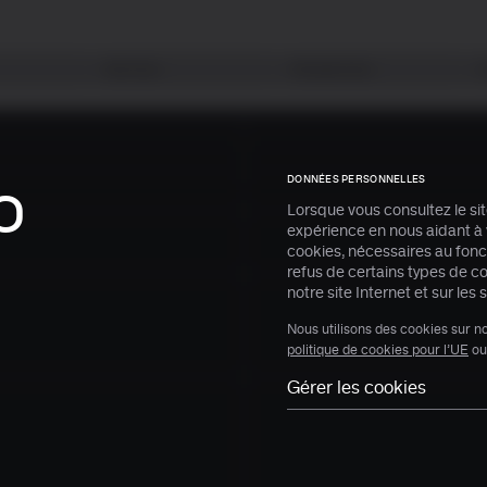
Services
Perspectives
savoir plus
savoir plus
DONNÉES PERSONNELLES
o
Lorsque vous consultez le si
expérience en nous aidant à 
cookies, nécessaires au fon
savoir plus
savoir plus
refus de certains types de c
notre site Internet et sur les
Nous utilisons des cookies sur no
politique de cookies pour l’UE
ou
Gérer les cookies
Nécessaires
Preferences
Statistiques