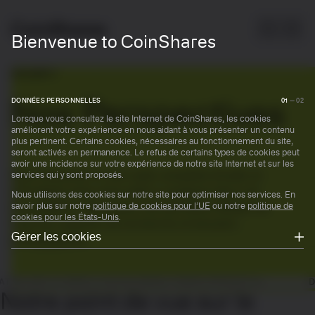
Bienvenue to CoinShares
Accueil
DONNÉES PERSONNELLES
01
—
02
Nos Perspectives
Lorsque vous consultez le site Internet de CoinShares, les cookies
améliorent votre expérience en nous aidant à vous présenter un contenu
plus pertinent. Certains cookies, nécessaires au fonctionnement du site,
seront activés en permanence. Le refus de certains types de cookies peut
avoir une incidence sur votre expérience de notre site Internet et sur les
Vous trouverez ici une suite complète d'outils et
services qui y sont proposés.
d’analyses pour vous aider à naviguer dans cet
Nous utilisons des cookies sur notre site pour optimiser nos services. En
savoir plus sur notre
politique de cookies pour l’UE
ou notre
politique de
écosystème : découvrez nos dernières études de
cookies pour les États-Unis
.
marché, rapports de recherche et dossiers
Gérer les cookies
pédagogiques.
Nécessaires
Preferences
ND ITS IMPACT ON EXCHANGE-TRADED PRODUCTS
DERNIER 
Statistiques
Notre point de vue sur le
Marketing