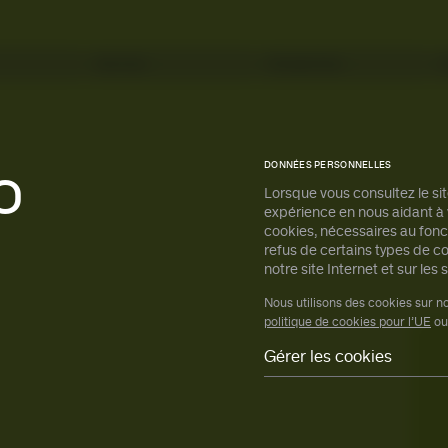
Services
Perspectives
savoir plus
savoir plus
DONNÉES PERSONNELLES
o
Lorsque vous consultez le si
expérience en nous aidant à 
cookies, nécessaires au fon
savoir plus
savoir plus
refus de certains types de c
notre site Internet et sur les
Nous utilisons des cookies sur no
politique de cookies pour l’UE
ou
Gérer les cookies
Nécessaires
Preferences
Statistiques