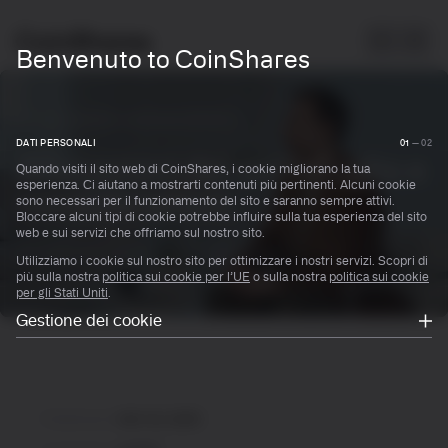
Benvenuto to CoinShares
Home
Analisi
Advisors Brief
DATI PERSONALI
01
—
02
Allocazioni del portafoglio e
Quando visiti il sito web di CoinShares, i cookie migliorano la tua
esperienza. Ci aiutano a mostrarti contenuti più pertinenti. Alcuni cookie
considerazioni
sono necessari per il funzionamento del sito e saranno sempre attivi.
Bloccare alcuni tipi di cookie potrebbe influire sulla tua esperienza del sito
web e sui servizi che offriamo sul nostro sito.
2 MINUTI DI LETTURA
FINANZA
BITCOIN
Utilizziamo i cookie sul nostro sito per ottimizzare i nostri servizi. Scopri di
più sulla nostra
politica sui cookie per l’UE
o sulla nostra
politica sui cookie
per gli Stati Uniti
.
Gestione dei cookie
Necessari
Preferences
Statistici
Marketing
Pubblicato il
Set 1st, 2025