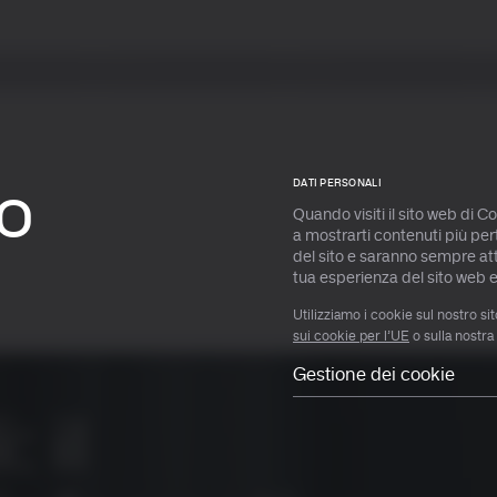
Servizi
Analisi
C
i nostri ETP
i nostri ETP
DATI PERSONALI
o
Quando visiti il sito web di C
a mostrarti contenuti più per
del sito e saranno sempre atti
opri di più
opri di più
tua esperienza del sito web e 
Utilizziamo i cookie sul nostro sit
sui cookie per l’UE
o sulla nostra
Gestione dei cookie
: il
Necessari
Preferences
Statistici
Marketing