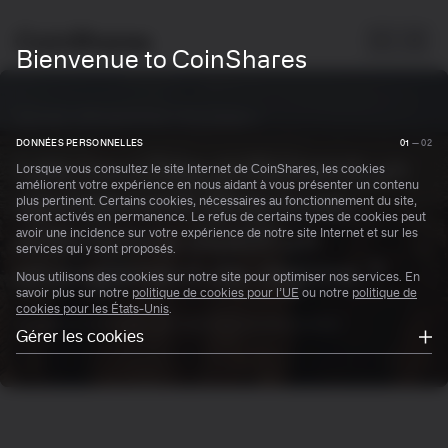
Bienvenue to CoinShares
Accueil
Perspectives
The Node
DONNÉES PERSONNELLES
01
—
02
Les marchés anticipent un
Lorsque vous consultez le site Internet de CoinShares, les cookies
améliorent votre expérience en nous aidant à vous présenter un contenu
apaisement. Et si nous
plus pertinent. Certains cookies, nécessaires au fonctionnement du site,
seront activés en permanence. Le refus de certains types de cookies peut
anticipions plutôt un
avoir une incidence sur votre expérience de notre site Internet et sur les
services qui y sont proposés.
changement de régime ?
Nous utilisons des cookies sur notre site pour optimiser nos services. En
savoir plus sur notre
politique de cookies pour l’UE
ou notre
politique de
cookies pour les États-Unis
.
4 MIN DE LECTURE
BITCOIN
ETHEREUM
ALTCOINS
Gérer les cookies
Nécessaires
Preferences
Statistiques
Marketing