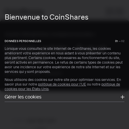
Bienvenue to CoinShares
Accueil
Perspectives
Analyses et données
DONNÉES PERSONNELLES
01
—
02
Market update - August
Lorsque vous consultez le site Internet de CoinShares, les cookies
améliorent votre expérience en nous aidant à vous présenter un contenu
16th 2024
plus pertinent. Certains cookies, nécessaires au fonctionnement du site,
seront activés en permanence. Le refus de certains types de cookies peut
avoir une incidence sur votre expérience de notre site Internet et sur les
services qui y sont proposés.
1 MIN DE LECTURE
DONNÉES
Nous utilisons des cookies sur notre site pour optimiser nos services. En
savoir plus sur notre
politique de cookies pour l’UE
ou notre
politique de
cookies pour les États-Unis
.
Gérer les cookies
Nécessaires
Preferences
Statistiques
Publié le
Août 16th, 2024
Marketing