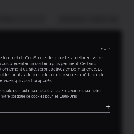
À propos
Rechercher
Ctrl+ /
01
—
02
te Internet de CoinShares, les cookies améliorent votre
vous présenter un contenu plus pertinent. Certains
ctionnement du site, seront activés en permanence. Le
ookies peut avoir une incidence sur votre expérience de
 services qui y sont proposés.
tre site pour optimiser nos services. En savoir plus sur notre
 notre
politique de cookies pour les États-Unis
.