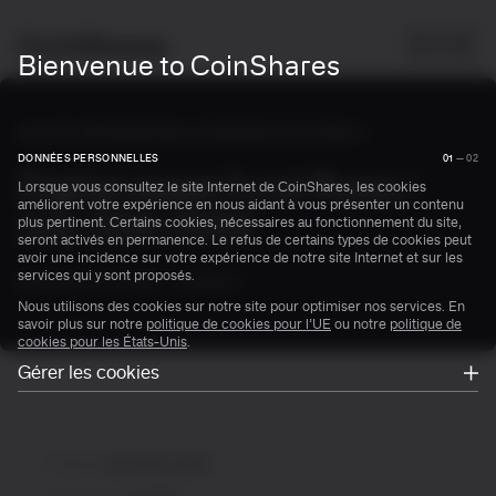
Bienvenue to CoinShares
Accueil
Perspectives
Analyses et données
DONNÉES PERSONNELLES
01
—
02
Digital asset fund flows |
Lorsque vous consultez le site Internet de CoinShares, les cookies
améliorent votre expérience en nous aidant à vous présenter un contenu
July 22th 2024
plus pertinent. Certains cookies, nécessaires au fonctionnement du site,
seront activés en permanence. Le refus de certains types de cookies peut
avoir une incidence sur votre expérience de notre site Internet et sur les
services qui y sont proposés.
2 MIN DE LECTURE
DONNÉES
Nous utilisons des cookies sur notre site pour optimiser nos services. En
savoir plus sur notre
politique de cookies pour l’UE
ou notre
politique de
cookies pour les États-Unis
.
Gérer les cookies
Nécessaires
Preferences
Statistiques
Publié le
Juil 22nd, 2024
Marketing