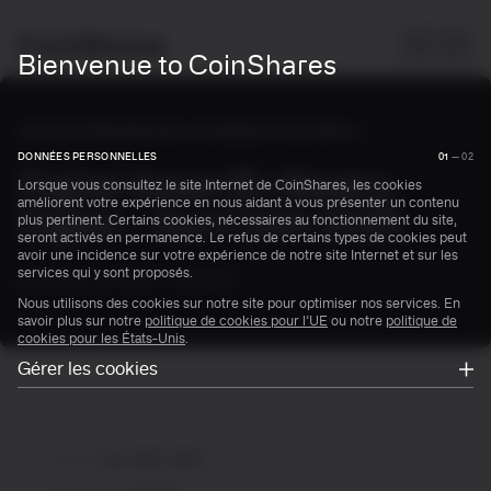
Bienvenue to CoinShares
Accueil
Perspectives
Analyses et données
DONNÉES PERSONNELLES
01
—
02
Digital Asset Bi-Weekly
Lorsque vous consultez le site Internet de CoinShares, les cookies
améliorent votre expérience en nous aidant à vous présenter un contenu
Digest - April 24th 2025
plus pertinent. Certains cookies, nécessaires au fonctionnement du site,
seront activés en permanence. Le refus de certains types de cookies peut
avoir une incidence sur votre expérience de notre site Internet et sur les
services qui y sont proposés.
1 MIN DE LECTURE
DONNÉES
Nous utilisons des cookies sur notre site pour optimiser nos services. En
savoir plus sur notre
politique de cookies pour l’UE
ou notre
politique de
cookies pour les États-Unis
.
Gérer les cookies
Nécessaires
Preferences
Statistiques
Publié le
Avr 24th, 2025
Marketing