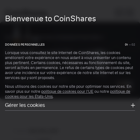
Bienvenue to CoinShares
Accueil
Perspectives
Analyses et données
DONNÉES PERSONNELLES
01
—
02
Digital asset bi-weekly
Lorsque vous consultez le site Internet de CoinShares, les cookies
améliorent votre expérience en nous aidant à vous présenter un contenu
digest | May 19th, 2026
plus pertinent. Certains cookies, nécessaires au fonctionnement du site,
seront activés en permanence. Le refus de certains types de cookies peut
avoir une incidence sur votre expérience de notre site Internet et sur les
services qui y sont proposés.
1 MIN DE LECTURE
DONNÉES
Nous utilisons des cookies sur notre site pour optimiser nos services. En
savoir plus sur notre
politique de cookies pour l’UE
ou notre
politique de
cookies pour les États-Unis
.
Gérer les cookies
Nécessaires
Preferences
Statistiques
Publié le
Mai 19th, 2026
Marketing