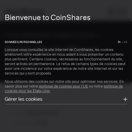
Bienvenue to CoinShares
Accueil
Perspectives
Analyses et données
DONNÉES PERSONNELLES
01
—
02
Bridge Sector Report
Lorsque vous consultez le site Internet de CoinShares, les cookies
améliorent votre expérience en nous aidant à vous présenter un contenu
plus pertinent. Certains cookies, nécessaires au fonctionnement du site,
seront activés en permanence. Le refus de certains types de cookies peut
1 MIN DE LECTURE
avoir une incidence sur votre expérience de notre site Internet et sur les
services qui y sont proposés.
Nous utilisons des cookies sur notre site pour optimiser nos services. En
savoir plus sur notre
politique de cookies pour l’UE
ou notre
politique de
cookies pour les États-Unis
.
Gérer les cookies
Nécessaires
Publié le
Août 22nd, 2022
Preferences
Statistiques
Partager sur
Marketing