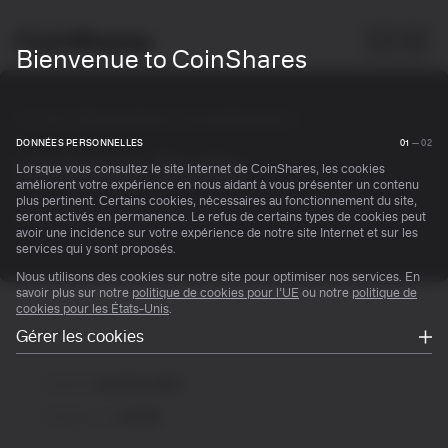
Bienvenue to CoinShares
Accueil
Perspectives
Connaissances
DONNÉES PERSONNELLES
01
—
02
Uniswap Guide
Lorsque vous consultez le site Internet de CoinShares, les cookies
améliorent votre expérience en nous aidant à vous présenter un contenu
plus pertinent. Certains cookies, nécessaires au fonctionnement du site,
seront activés en permanence. Le refus de certains types de cookies peut
8 MIN DE LECTURE
ALTCOINS
avoir une incidence sur votre expérience de notre site Internet et sur les
services qui y sont proposés.
Nous utilisons des cookies sur notre site pour optimiser nos services. En
savoir plus sur notre
politique de cookies pour l’UE
ou notre
politique de
cookies pour les États-Unis
.
Gérer les cookies
Nécessaires
Publié le
Juil 31st, 2023
Preferences
Statistiques
Partager sur
Marketing