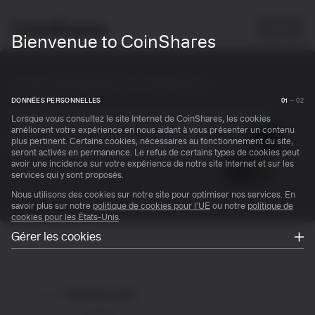
Bienvenue to CoinShares
Accueil
Perspectives
Connaissances
DONNÉES PERSONNELLES
01
—
02
Vous avez de l’argent à la
Lorsque vous consultez le site Internet de CoinShares, les cookies
améliorent votre expérience en nous aidant à vous présenter un contenu
banque ? En réalité, non
plus pertinent. Certains cookies, nécessaires au fonctionnement du site,
seront activés en permanence. Le refus de certains types de cookies peut
avoir une incidence sur votre expérience de notre site Internet et sur les
services qui y sont proposés.
1 MIN DE LECTURE
Nous utilisons des cookies sur notre site pour optimiser nos services. En
savoir plus sur notre
politique de cookies pour l’UE
ou notre
politique de
cookies pour les États-Unis
.
Gérer les cookies
Nécessaires
Preferences
Statistiques
Publié le
Mai 22nd, 2026
Marketing