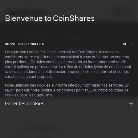
Bienvenue to CoinShares
Accueil
Perspectives
Connaissances
DONNÉES PERSONNELLES
01
—
02
La DeSci : la seconde
Lorsque vous consultez le site Internet de CoinShares, les cookies
améliorent votre expérience en nous aidant à vous présenter un contenu
jeunesse de la science
plus pertinent. Certains cookies, nécessaires au fonctionnement du site,
seront activés en permanence. Le refus de certains types de cookies peut
avoir une incidence sur votre expérience de notre site Internet et sur les
services qui y sont proposés.
10 MIN DE LECTURE
ALTCOINS
Nous utilisons des cookies sur notre site pour optimiser nos services. En
savoir plus sur notre
politique de cookies pour l’UE
ou notre
politique de
cookies pour les États-Unis
.
Gérer les cookies
Nécessaires
Preferences
Statistiques
Publié le
Fév 13th, 2025
Marketing