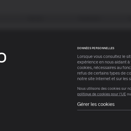
Services
Perspectives
savoir plus
savoir plus
DONNÉES PERSONNELLES
o
Lorsque vous consultez le si
expérience en nous aidant à 
cookies, nécessaires au fon
savoir plus
savoir plus
refus de certains types de c
notre site Internet et sur les
Nous utilisons des cookies sur no
politique de cookies pour l’UE
ou
Gérer les cookies
Nécessaires
Preferences
Statistiques