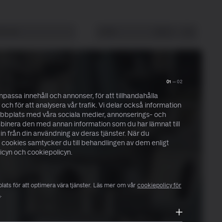
Om oss
Sök
Ctrl+ /
01
—
02
npassa innehåll och annonser, för att tillhandahålla
och för att analysera vår trafik. Vi delar också information
bbplats med våra sociala medier, annonserings- och
inera den med annan information som du har lämnat till
in från din användning av deras tjänster. När du
cookies samtycker du till behandlingen av dem enligt
licyn och cookiepolicyn.
ats för att optimera vära tjänster. Läs mer om vår
cookiepolicy för
A
.