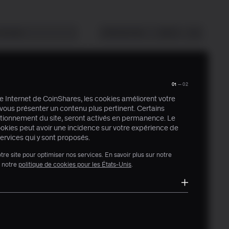
À propos
Rechercher
Ctrl+ /
01
—
02
te Internet de CoinShares, les cookies améliorent votre
vous présenter un contenu plus pertinent. Certains
ctionnement du site, seront activés en permanence. Le
ookies peut avoir une incidence sur votre expérience de
 services qui y sont proposés.
tre site pour optimiser nos services. En savoir plus sur notre
 notre
politique de cookies pour les États-Unis
.