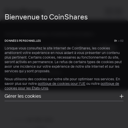
Bienvenue to CoinShares
Accueil
Perspectives
Analyses et données
DONNÉES PERSONNELLES
01
—
02
Market update - April 26th
Lorsque vous consultez le site Internet de CoinShares, les cookies
améliorent votre expérience en nous aidant à vous présenter un contenu
2024
plus pertinent. Certains cookies, nécessaires au fonctionnement du site,
seront activés en permanence. Le refus de certains types de cookies peut
avoir une incidence sur votre expérience de notre site Internet et sur les
services qui y sont proposés.
1 MIN DE LECTURE
DONNÉES
Nous utilisons des cookies sur notre site pour optimiser nos services. En
savoir plus sur notre
politique de cookies pour l’UE
ou notre
politique de
cookies pour les États-Unis
.
Gérer les cookies
Nécessaires
Preferences
Statistiques
Publié le
Avr 26th, 2024
Marketing