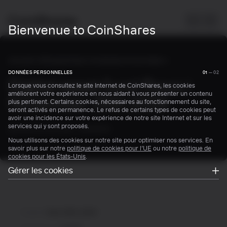
Bienvenue to CoinShares
Accueil
Perspectives
Analyses et données
DONNÉES PERSONNELLES
01
—
02
Digital asset fund flows |
Lorsque vous consultez le site Internet de CoinShares, les cookies
améliorent votre expérience en nous aidant à vous présenter un contenu
November 25th 2024
plus pertinent. Certains cookies, nécessaires au fonctionnement du site,
seront activés en permanence. Le refus de certains types de cookies peut
avoir une incidence sur votre expérience de notre site Internet et sur les
services qui y sont proposés.
2 MIN DE LECTURE
DONNÉES
Nous utilisons des cookies sur notre site pour optimiser nos services. En
savoir plus sur notre
politique de cookies pour l’UE
ou notre
politique de
cookies pour les États-Unis
.
Gérer les cookies
Nécessaires
Preferences
Statistiques
Publié le
Nov 25th, 2024
Marketing