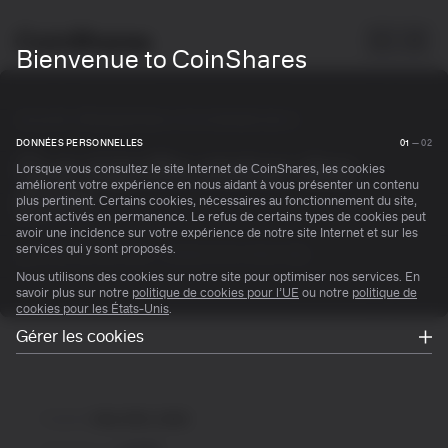
Bienvenue to CoinShares
Accueil
Perspectives
Connaissances
DONNÉES PERSONNELLES
01
—
02
Que signifie staker des
Lorsque vous consultez le site Internet de CoinShares, les cookies
améliorent votre expérience en nous aidant à vous présenter un contenu
ETP?
plus pertinent. Certains cookies, nécessaires au fonctionnement du site,
seront activés en permanence. Le refus de certains types de cookies peut
avoir une incidence sur votre expérience de notre site Internet et sur les
services qui y sont proposés.
13 MIN DE LECTURE
FINANCE
TECHNOLOGIE
Nous utilisons des cookies sur notre site pour optimiser nos services. En
savoir plus sur notre
politique de cookies pour l’UE
ou notre
politique de
cookies pour les États-Unis
.
Gérer les cookies
Nécessaires
Preferences
Statistiques
Publié le
Mai 20th, 2026
Marketing