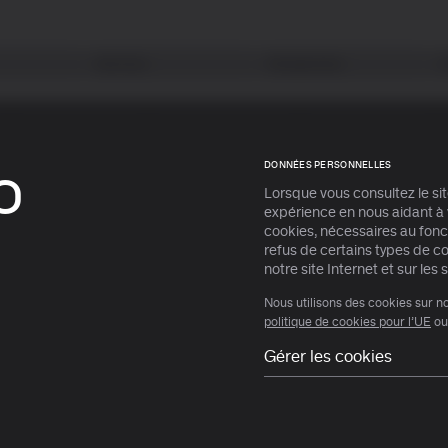
Services
Perspectives
s nos ETPs
s nos ETPs
DONNÉES PERSONNELLES
o
Lorsque vous consultez le si
expérience en nous aidant à 
cookies, nécessaires au fon
savoir plus
savoir plus
refus de certains types de c
notre site Internet et sur les
Nous utilisons des cookies sur no
politique de cookies pour l’UE
ou
Gérer les cookies
Nécessaires
Preferences
Statistiques