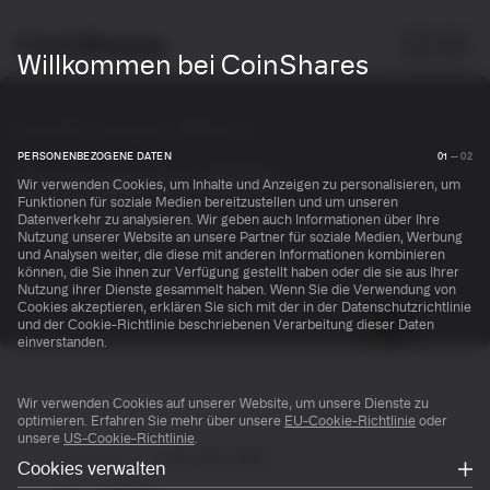
Willkommen bei CoinShares
Starseite
Analysen
Wissen
PERSONENBEZOGENE DATEN
01
—
02
Gründe für ETP-
Wir verwenden Cookies, um Inhalte und Anzeigen zu personalisieren, um
Funktionen für soziale Medien bereitzustellen und um unseren
Investitionen
Datenverkehr zu analysieren. Wir geben auch Informationen über Ihre
Nutzung unserer Website an unsere Partner für soziale Medien, Werbung
und Analysen weiter, die diese mit anderen Informationen kombinieren
können, die Sie ihnen zur Verfügung gestellt haben oder die sie aus Ihrer
9 MIN. LESEZEIT
FINANZEN
Nutzung ihrer Dienste gesammelt haben. Wenn Sie die Verwendung von
Cookies akzeptieren, erklären Sie sich mit der in der Datenschutzrichtlinie
und der Cookie-Richtlinie beschriebenen Verarbeitung dieser Daten
einverstanden.
Wir verwenden Cookies auf unserer Website, um unsere Dienste zu
optimieren. Erfahren Sie mehr über unsere
EU-Cookie-Richtlinie
oder
unsere
US-Cookie-Richtlinie
.
Veröffentlicht am
Okt 16th, 2024
Cookies verwalten