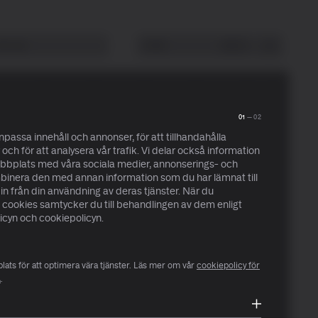
Om oss
Sök
Ctrl+ /
01
—
02
npassa innehåll och annonser, för att tillhandahålla
och för att analysera vår trafik. Vi delar också information
bbplats med våra sociala medier, annonserings- och
inera den med annan information som du har lämnat till
in från din användning av deras tjänster. När du
cookies samtycker du till behandlingen av dem enligt
licyn och cookiepolicyn.
ats för att optimera vära tjänster. Läs mer om vår
cookiepolicy för
A
.