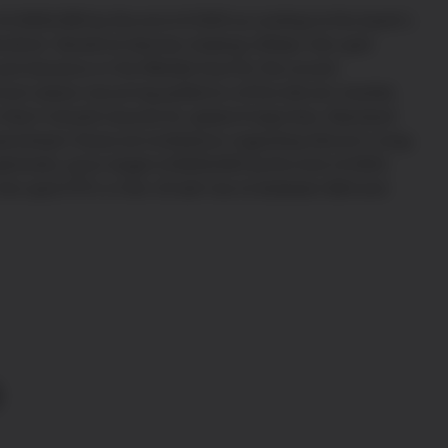
hit $150,000 by the end of 2024 according to the bank’s
endrick. Kendrick blames slowing inflows into spot
nd tensions in the Middle East for the recent
ical nature (recurring patterns) of the bitcoin market,
 that it should resume its upward trajectory. Standard
nstream financial institutions regarding bitcoin’s long-
timistic price target of $250,000 by the end of 2025.
nto spot ETFs in the US will rise to between $50 and
0