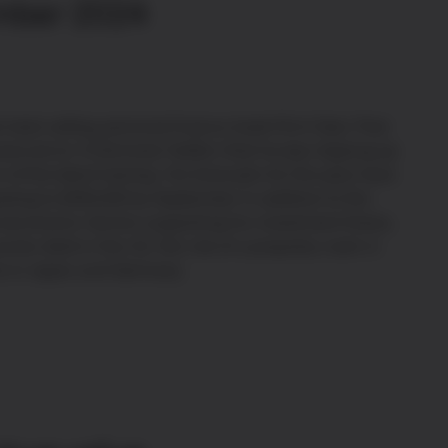
mber 2024
he best-selling personal finance book Rich Dad, Poor
unced on X (formerly Twitter) that he was topping up
 of the latest halving. His forecasts for this year have
ading to $100,000 by September. In addition to the
roeconomic factors supporting his investment thesis,
umer debt in the US, the risk of a property crash in
es in Japan and Germany.