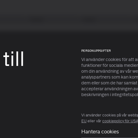
Tjänster
Insikter
Alla ETP:er
Alla ETP:er
PERSONUPPGIFTER
ill
Vi använder cookies för att a
funktioner för sociala medier 
om din användning av vår we
Läs mer
Läs mer
analyspartners som kan komb
dem eller som de har samlat 
accepterar användningen av 
beskrivningen i integritetspo
Vi använder cookies på vår webbpl
EU
eller vår
cookiepolicy för US
Hantera cookies