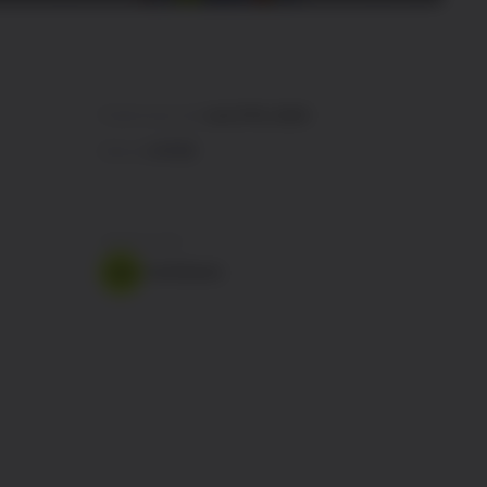
Publicerad den
Juni 27th, 2024
Dela på
FÖRFATTARE
CoinShares