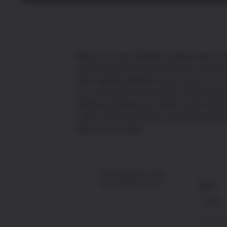
When Sir Isaac Newton spoke about ‘sta
could benefit from the progress made by
been widely adopted since, and it can ap
account expert views when building their
targets provided by a wide range of pr
crypto community who hold well-inform
year and in future.