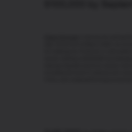
$100,000 by Septe
Robert Kiyosaki
is famous for writing t
Dad. At the end of March 2024, he anno
his holdings by 10 bitcoin in anticipation
varied, starting at $300,000 but downgr
halving, Kiyosaki points to various mac
including the level of national and cons
China, and underperforming economi