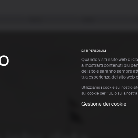
Servizi
Analisi
C
i nostri ETP
i nostri ETP
DATI PERSONALI
o
Quando visiti il sito web di C
a mostrarti contenuti più per
del sito e saranno sempre atti
opri di più
opri di più
tua esperienza del sito web e 
Utilizziamo i cookie sul nostro sit
sui cookie per l’UE
o sulla nostra
Gestione dei cookie
Necessari
Preferences
Statistici
Marketing