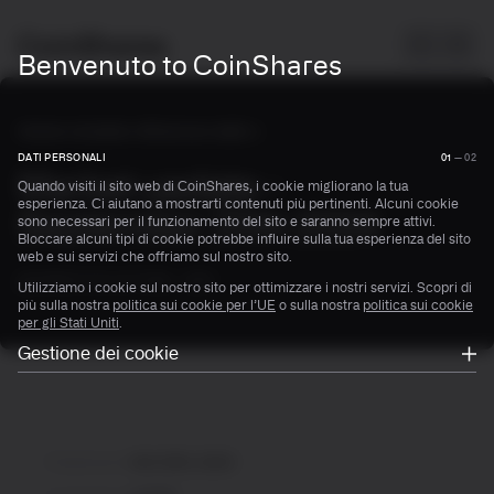
Benvenuto to CoinShares
Home
Analisi
Ricerca e dati
DATI PERSONALI
01
—
02
Market update -
Quando visiti il sito web di CoinShares, i cookie migliorano la tua
esperienza. Ci aiutano a mostrarti contenuti più pertinenti. Alcuni cookie
September 20th 2024
sono necessari per il funzionamento del sito e saranno sempre attivi.
Bloccare alcuni tipi di cookie potrebbe influire sulla tua esperienza del sito
web e sui servizi che offriamo sul nostro sito.
1 MINUTI DI LETTURA
DATI
Utilizziamo i cookie sul nostro sito per ottimizzare i nostri servizi. Scopri di
più sulla nostra
politica sui cookie per l’UE
o sulla nostra
politica sui cookie
per gli Stati Uniti
.
Gestione dei cookie
Necessari
Preferences
Statistici
Marketing
Pubblicato il
Set 20th, 2024