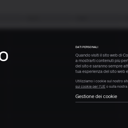
Servizi
Analisi
C
i nostri ETP
i nostri ETP
DATI PERSONALI
o
Quando visiti il sito web di C
a mostrarti contenuti più per
del sito e saranno sempre atti
opri di più
opri di più
tua esperienza del sito web e 
Utilizziamo i cookie sul nostro sit
sui cookie per l’UE
o sulla nostra
Gestione dei cookie
Necessari
Preferences
Statistici
Marketing