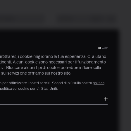
hi siamo
Cerca
Ctrl+ /
01
—
02
oinShares, i cookie migliorano la tua esperienza. Ci aiutano
tinenti. Alcuni cookie sono necessari per il funzionamento
vi. Bloccare alcuni tipi di cookie potrebbe influire sulla
sui servizi che offriamo sul nostro sito.
o per ottimizzare i nostri servizi. Scopri di più sulla nostra
politica
politica sui cookie per gli Stati Uniti
.