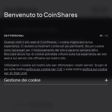
Benvenuto to CoinShares
Home
Analisi
Ricerca e dati
DATI PERSONALI
01
—
02
Digital asset bi-weekly
Quando visiti il sito web di CoinShares, i cookie migliorano la tua
esperienza. Ci aiutano a mostrarti contenuti più pertinenti. Alcuni cookie
digest - March 11th 2025
sono necessari per il funzionamento del sito e saranno sempre attivi.
Bloccare alcuni tipi di cookie potrebbe influire sulla tua esperienza del sito
web e sui servizi che offriamo sul nostro sito.
1 MINUTI DI LETTURA
DATI
Utilizziamo i cookie sul nostro sito per ottimizzare i nostri servizi. Scopri di
più sulla nostra
politica sui cookie per l’UE
o sulla nostra
politica sui cookie
per gli Stati Uniti
.
Gestione dei cookie
Necessari
Preferences
Statistici
Marketing
Pubblicato il
Mar 12th, 2025