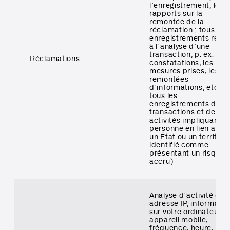
l’enregistrement, les
rapports sur la
remontée de la
réclamation ; tous les
enregistrements relati
à l’analyse d’une
transaction, p. ex. les
Réclamations
constatations, les
mesures prises, les
remontées
d’informations, etc. ;
tous les
enregistrements des
transactions et des
activités impliquant u
personne en lien avec
un État ou un territoir
identifié comme
présentant un risque
accru)
Analyse d’activité (vot
adresse IP, informatio
sur votre ordinateur o
appareil mobile,
fréquence, heure,