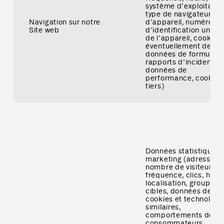
système d’exploitation
type de navigateur, ty
Navigation sur notre
d’appareil, numéro
Site web
d’identification uniqu
de l’appareil, cookies,
éventuellement des
données de formulaire
rapports d’incident,
données de
performance, cookies
tiers)
Données statistiques 
marketing (adresse IP
nombre de visiteurs,
fréquence, clics, heur
localisation, groupes
cibles, données des
cookies et technologi
similaires,
comportements des
consommateurs,