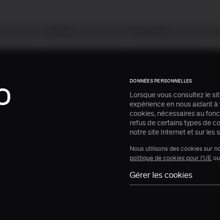
Services
Perspectives
s nos ETPs
s nos ETPs
DONNÉES PERSONNELLES
o
Lorsque vous consultez le si
expérience en nous aidant à 
cookies, nécessaires au fon
savoir plus
savoir plus
refus de certains types de c
notre site Internet et sur les
Nous utilisons des cookies sur no
politique de cookies pour l’UE
ou
Gérer les cookies
Nécessaires
Preferences
Statistiques