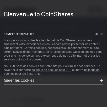
Bienvenue to CoinShares
Accueil
Perspectives
Analyses et données
DONNÉES PERSONNELLES
01
—
02
Digital asset fund flows |
Lorsque vous consultez le site Internet de CoinShares, les cookies
améliorent votre expérience en nous aidant à vous présenter un contenu
February 3rd 2025
plus pertinent. Certains cookies, nécessaires au fonctionnement du site,
seront activés en permanence. Le refus de certains types de cookies peut
avoir une incidence sur votre expérience de notre site Internet et sur les
services qui y sont proposés.
2 MIN DE LECTURE
DONNÉES
Nous utilisons des cookies sur notre site pour optimiser nos services. En
savoir plus sur notre
politique de cookies pour l’UE
ou notre
politique de
cookies pour les États-Unis
.
Gérer les cookies
Nécessaires
Preferences
Statistiques
Publié le
Fév 3rd, 2025
Marketing